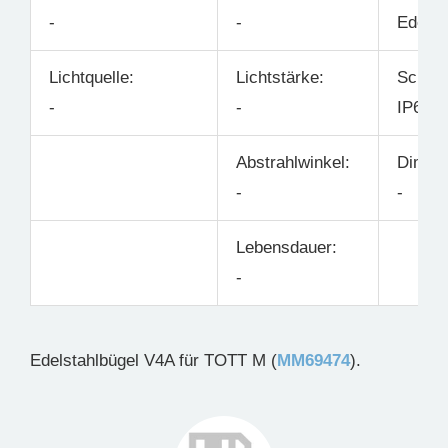
-
-
Edelst
Lichtquelle:
Lichtstärke:
Schutz
-
-
IP65
Abstrahlwinkel:
Dimmb
-
-
Lebensdauer:
-
Edelstahlbügel V4A für TOTT M (
MM69474
).