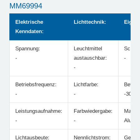
MM69994
Elektrische
Lichttechnik:
Eigens
Kenndaten:
Spannung:
Leuchtmittel
Schwe
-
austauschbar:
-
-
Betriebsfrequenz:
Lichtfarbe:
Betrie
-
-
-30°C 
Leistungsaufnahme:
Farbwiedergabe:
Materia
-
-
Alumi
Lichtausbeute:
Nennlichtstrom:
Gehäus