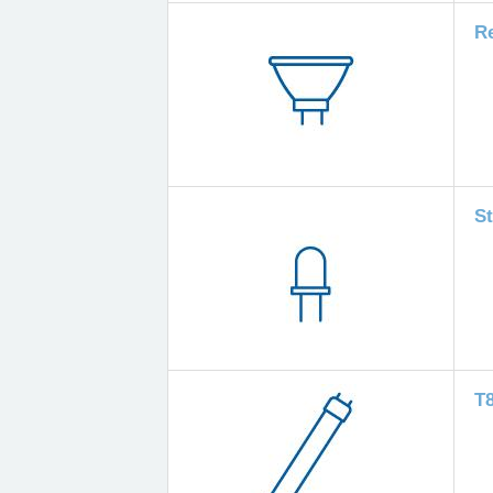
R
S
T