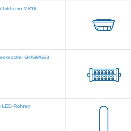
eflektoren MR16
tecksockel G4/G9/G23
8 LED-Röhren