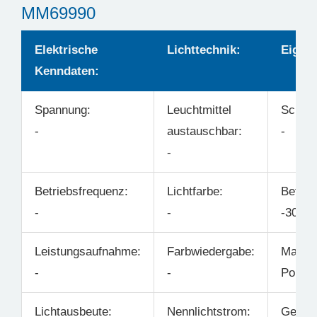
MM69990
Elektrische
Lichttechnik:
Eigens
Kenndaten:
Spannung:
Leuchtmittel
Schwe
-
austauschbar:
-
-
Betriebsfrequenz:
Lichtfarbe:
Betrie
-
-
-30°C 
Leistungsaufnahme:
Farbwiedergabe:
Materia
-
-
Polyca
Lichtausbeute:
Nennlichtstrom:
Gehäus