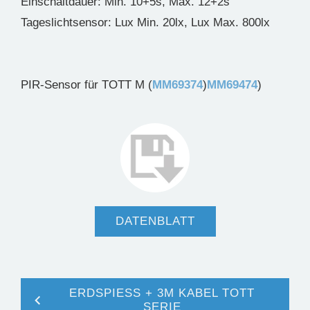
Einschaltdauer: Min. 10+5s, Max. 12+2s
Tageslichtsensor: Lux Min. 20lx, Lux Max. 800lx
PIR-Sensor für TOTT M (
MM69374
)
MM69474
)
DATENBLATT
ERDSPIESS + 3M KABEL TOTT
SERIE