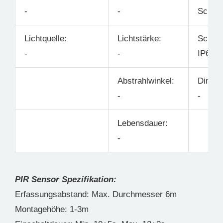
-
-
Schwa
Lichtquelle:
Lichtstärke:
Schutz
-
-
IP65
Abstrahlwinkel:
Dimmb
-
-
Lebensdauer:
-
PIR Sensor Spezifikation:
Erfassungsabstand: Max. Durchmesser 6m
Montagehöhe: 1-3m