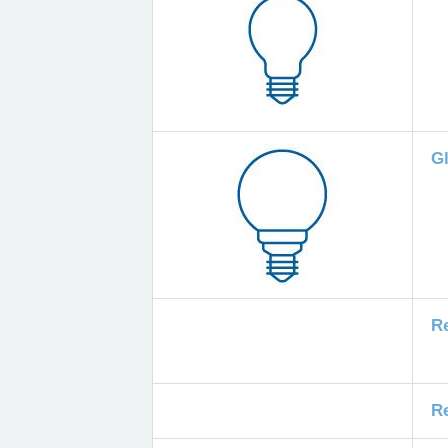
G
R
Re