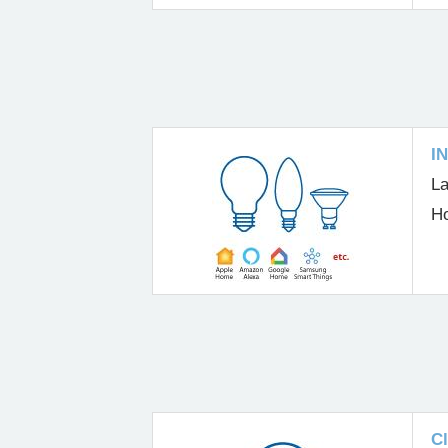
I
La
Ho
C