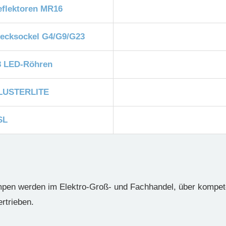
eflektoren MR16
tecksockel G4/G9/G23
8 LED-Röhren
LUSTERLITE
SL
 werden im Elektro-Groß- und Fachhandel, über kompete
rtrieben.