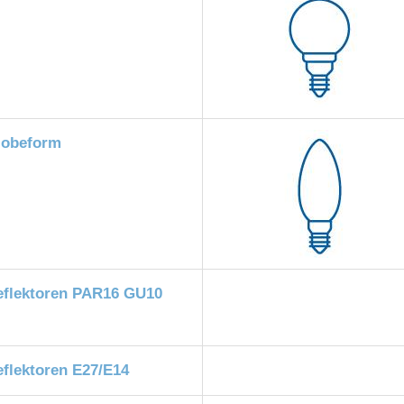
lobeform
eflektoren PAR16 GU10
flektoren E27/E14