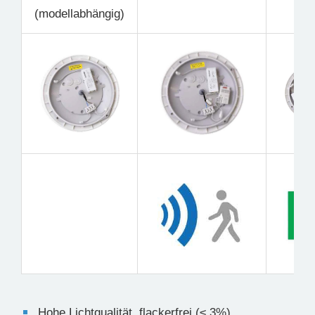
(modellabhängig)
Hohe Lichtqualität, flackerfrei (≤ 3%)