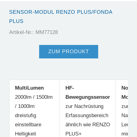
SENSOR-MODUL RENZO PLUS/FONDA
PLUS
Artikel-Nr.: MM77128
ZUM PRODUKT
MultiLumen
HF-
Notst
2000lm / 1500lm
Bewegungssensor
Modul
/ 1000lm
zur Nachrüstung
zur
dreistufig
Erfassungsbereich
Nachr
einstellbare
ähnlich wie RENZO
Leucht
Helligkeit
PLUS+
mind. 