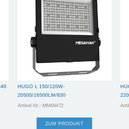
840
HUGO L 150/120W-
HU
20500/16500LM/830
220
Artikel-Nr.: MM69472
Art
ZUM PRODUKT