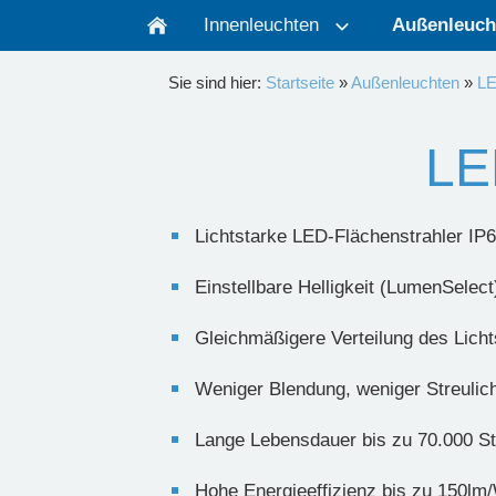
Innenleuchten
Außenleuch
Sie sind hier:
Startseite
»
Außenleuchten
»
LE
LE
Lichtstarke LED-Flächenstrahler IP
Einstellbare Helligkeit (LumenSelect
Gleichmäßigere Verteilung des Licht
Weniger Blendung, weniger Streulich
Lange Lebensdauer bis zu 70.000 S
Hohe Energieeffizienz bis zu 150lm