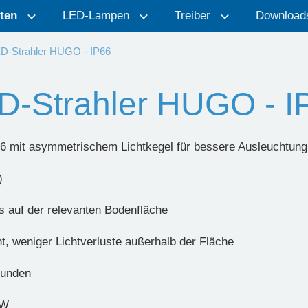
ten
LED-Lampen
Treiber
Download
D-Strahler HUGO - IP66
D-Strahler HUGO - I
66 mit asymmetrischem Lichtkegel für bessere Ausleuchtung
)
s auf der relevanten Bodenfläche
t, weniger Lichtverluste außerhalb der Fläche
tunden
/W