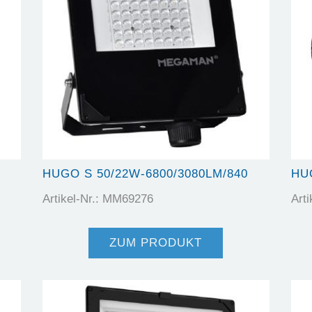
HUGO S 50/22W-6800/3080LM/840
HU
Artikel-Nr.: MM69276
Art
ZUM PRODUKT