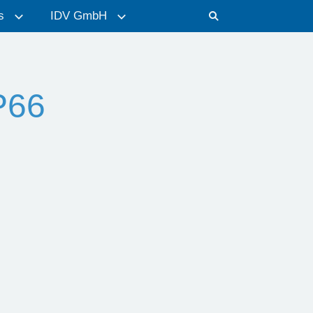
s
IDV GmbH
P66