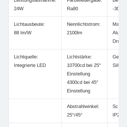
Leistungsaufnahme:
Farbwiedergabe:
Betrie
24W
Ra80
-30°C 
Lichtausbeute:
Nennlichtstrom:
Materia
88 lm/W
2100lm
Alumin
Druck
Lichtquelle:
Lichtstärke:
Gehäus
Integrierte LED
10700cd bei 25°
Silber
Einstellung
4300cd bei 45°
Einstellung
Abstrahlwinkel:
Schutz
25°/45°
IP20