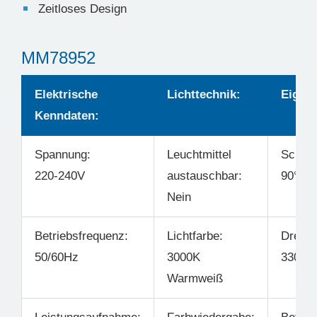
Zeitloses Design
MM78952
Elektrische
Lichttechnik:
Eigens
Kenndaten:
Spannung:
Leuchtmittel
Schwe
220-240V
austauschbar:
90°
Nein
Betriebsfrequenz:
Lichtfarbe:
Drehba
50/60Hz
3000K
330°
Warmweiß