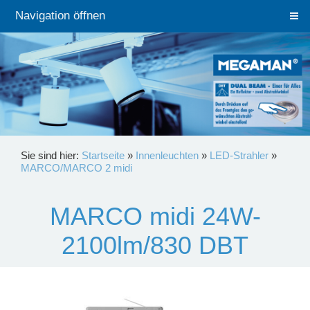
Navigation öffnen
Sie sind hier:
Startseite
»
Innenleuchten
»
LED-Strahler
»
MARCO/MARCO 2 midi
MARCO midi 24W-
2100lm/830 DBT