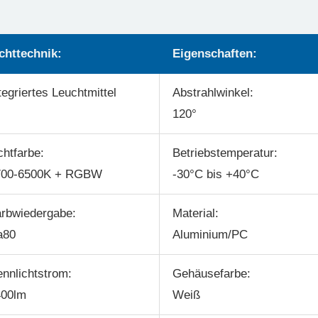
chttechnik:
Eigenschaften:
tegriertes Leuchtmittel
Abstrahlwinkel:
120°
chtfarbe:
Betriebstemperatur:
700-6500K + RGBW
-30°C bis +40°C
rbwiedergabe:
Material:
a80
Aluminium/PC
nnlichtstrom:
Gehäusefarbe:
400lm
Weiß