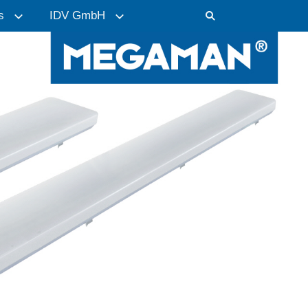
s
IDV GmbH