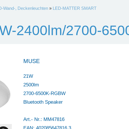
-Wand-, Deckenleuchten
»
LED-MATTER SMART
W-2400lm/2700-65
MUSE
21W
2500lm
2700-6500K-RGBW
Bluetooth Speaker
Art.- Nr.: MM47816
EAN: 402085647816 3