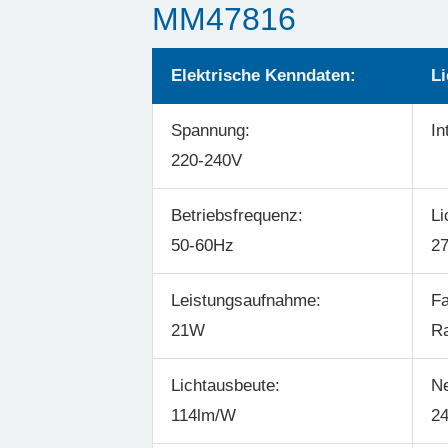
MM47816
Elektrische Kenndaten:
Li
Spannung:
In
220-240V
Betriebsfrequenz:
Li
50-60Hz
2
Leistungsaufnahme:
Fa
21W
R
Lichtausbeute:
Ne
114lm/W
2