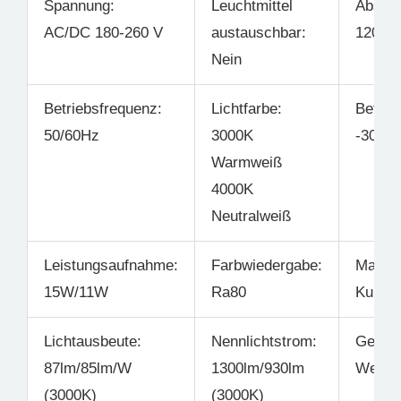
Spannung:
Leuchtmittel
Abstra
AC/DC 180-260 V
austauschbar:
120°
Nein
Betriebsfrequenz:
Lichtfarbe:
Betrie
50/60Hz
3000K
-30°C 
Warmweiß
4000K
Neutralweiß
Leistungsaufnahme:
Farbwiedergabe:
Materia
15W/11W
Ra80
Kunsts
Lichtausbeute:
Nennlichtstrom:
Gehäus
87lm/85lm/W
1300lm/930lm
Weiß
(3000K)
(3000K)