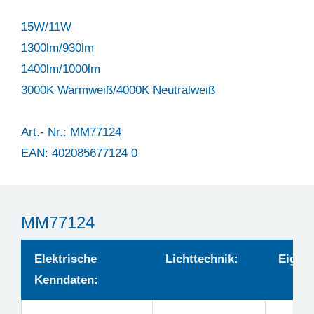
15W/11W
1300lm/930lm
1400lm/1000lm
3000K Warmweiß/4000K Neutralweiß
Art.- Nr.: MM77124
EAN: 402085677124 0
MM77124
Elektrische
Lichttechnik:
Eigens
Kenndaten: