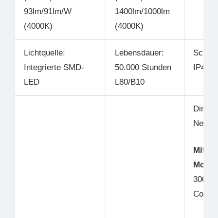
93lm/91lm/W
1400lm/1000lm
(4000K)
(4000K)
Lichtquelle:
Lebensdauer:
Schutz
Integrierte SMD-
50.000 Stunden
IP44
LED
L80/B10
Dimmb
Nein
Mit St
Modul
3000K
ColorS