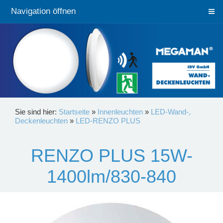
Navigation öffnen
Sie sind hier:
Startseite
»
Innenleuchten
»
LED-Wand-,
Deckenleuchten
»
LED-RENZO PLUS
RENZO PLUS 15W-
1400lm/830-840