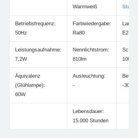
Warmweiß
Stand
Betriebsfrequenz:
Farbwiedergabe:
Lampe
50Hz
Ra80
E27
Leistungsaufnahme:
Nennlichtstrom:
Schalt
7,2W
810lm
100.00
Äquivalenz
Ausleuchtung:
Betrie
(Glühlampe):
-
-30°C 
60W
Lebensdauer:
15.000 Stunden