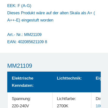
EEK: F (A-G)
Dieses Produkt wäre auf der alten Skala als A+ (
A++-E) eingestuft worden
Art.- Nr.: MM21109
EAN: 402085621109 8
MM21109
Elektrische
Lichttechnik:
Eigens
Kenndaten:
Spannung:
Lichtfarbe:
Dimmb
220-240V
2700K
100-2