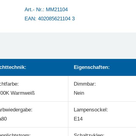
Art.- Nr.: MM21104
EAN: 402085621104 3
chttechnik:
Eigenschaften:
chtfarbe:
Dimmbar:
700K Warmweiß
Nein
rbwiedergabe:
Lampensockel:
a80
E14
nnlichtstrom:
Schaltzyklen: