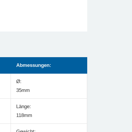
Abmessungen:
Ø:
35mm
Länge:
118mm
Gewicht: