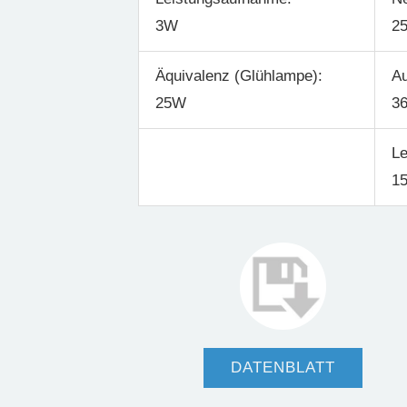
3W
2
Äquivalenz (Glühlampe):
Au
25W
36
Le
15
DATENBLATT