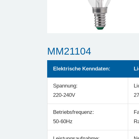
MM21104
Elektrische Kenndaten:
Li
Spannung:
Li
220-240V
2
Betriebsfrequenz:
Fa
50-60Hz
R
Leistungsaufnahme:
Ne