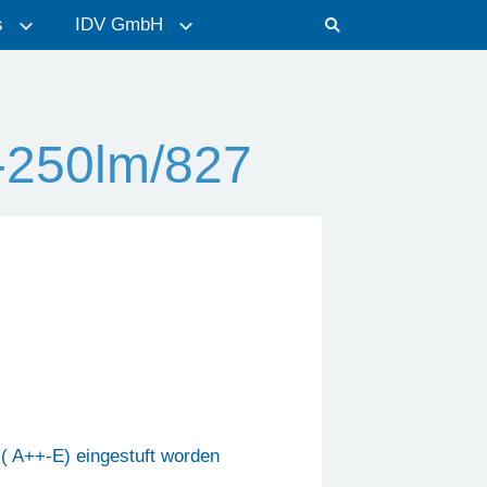
s
IDV GmbH
250lm/827
 ( A++-E) eingestuft worden