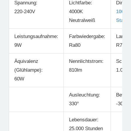
Spannung:
Lichtfarbe:
Dimmb
220-240V
4000K
100-2
Neutralweiß
Stand
Leistungsaufnahme:
Farbwiedergabe:
Lampe
9W
Ra80
R7s
Äquivalenz
Nennlichtstrom:
Schalt
(Glühlampe):
810lm
1.000.
60W
Ausleuchtung:
Betrie
330°
-30°C 
Lebensdauer:
25.000 Stunden