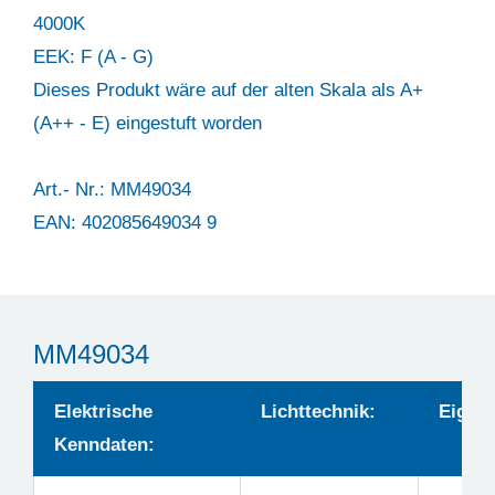
4000K
EEK: F (A - G)
Dieses Produkt wäre auf der alten Skala als A+
(A++ - E) eingestuft worden
Art.- Nr.: MM49034
EAN: 402085649034 9
MM49034
Elektrische
Lichttechnik:
Eigens
Kenndaten: