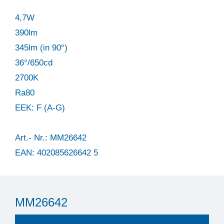
4,7W
390lm
345lm (in 90°)
36°/650cd
2700K
Ra80
EEK: F (A-G)
Art.- Nr.: MM26642
EAN: 402085626642 5
MM26642