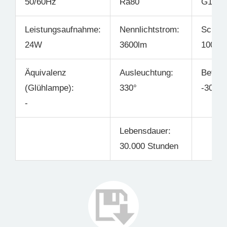
50/60Hz
Ra80
G13
Leistungsaufnahme:
Nennlichtstrom:
Schalt
24W
3600lm
100.00
Äquivalenz
Ausleuchtung:
Betrie
(Glühlampe):
330°
-30°C 
-
Lebensdauer:
30.000 Stunden