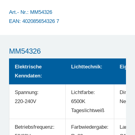
Art.- Nr.: MM54326
EAN: 402085654326 7
MM54326
Elektrische
Lichttechnik:
Eigens
Kenndaten:
Spannung:
Lichtfarbe:
Dimmb
220-240V
6500K
Nein
Tageslichtweiß
Betriebsfrequenz:
Farbwiedergabe:
Lampe