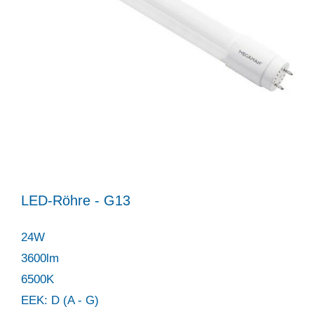
LED-Röhre - G13
24W
3600lm
6500K
EEK: D (A - G)