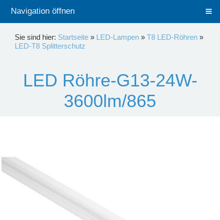
Navigation öffnen
Sie sind hier:
Startseite
»
LED-Lampen
»
T8 LED-Röhren
»
LED-T8 Splitterschutz
LED Röhre-G13-24W-
3600lm/865