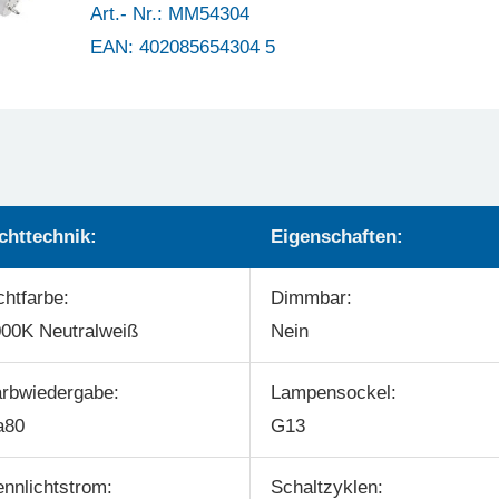
Art.- Nr.: MM54304
EAN: 402085654304 5
chttechnik:
Eigenschaften:
chtfarbe:
Dimmbar:
00K Neutralweiß
Nein
rbwiedergabe:
Lampensockel:
a80
G13
nnlichtstrom:
Schaltzyklen: