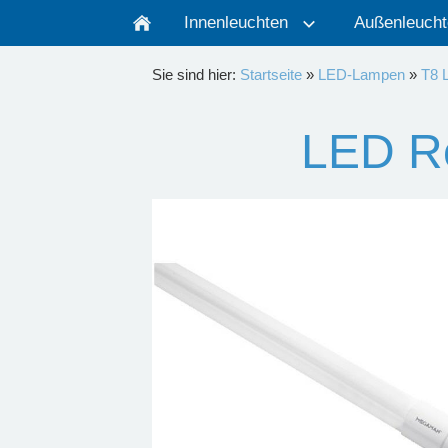
Innenleuchten
Außenleucht
Sie sind hier:
Startseite
»
LED-Lampen
»
T8 
LED R