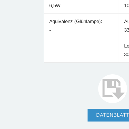
6,5W
1
Äquivalenz (Glühlampe):
Au
-
33
Le
30
DATENBLAT