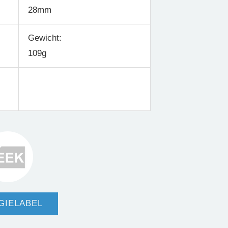
28mm
Gewicht:
109g
GIELABEL